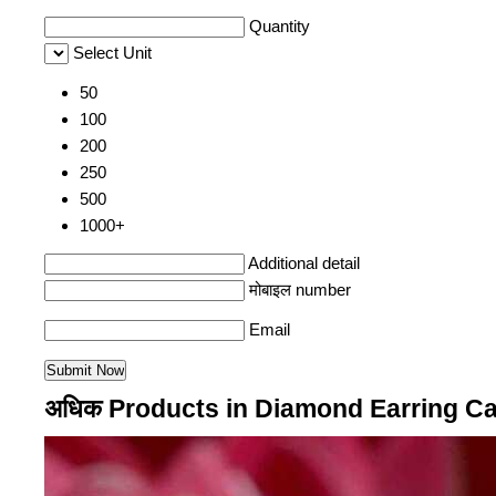
Quantity
Select Unit
50
100
200
250
500
1000+
Additional detail
मोबाइल number
Email
अधिक Products in Diamond Earring C