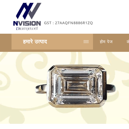
GST : 27AAQFN8886R1ZQ
हमारे उत्पाद
होम पेज
क