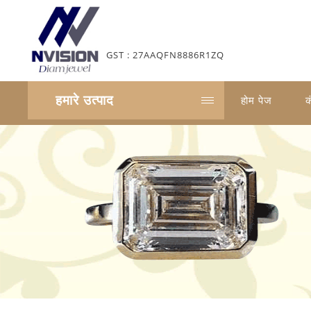
GST : 27AAQFN8886R1ZQ
हमारे उत्पाद
होम पेज
क