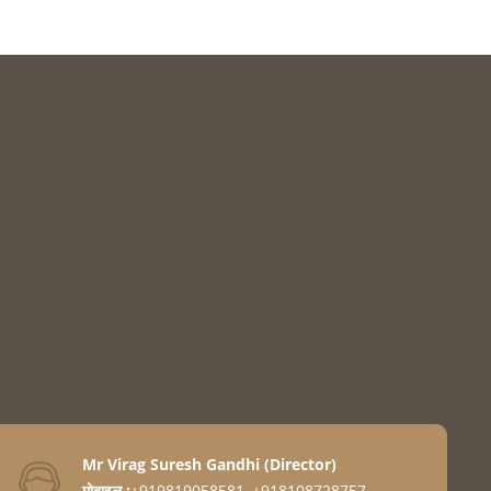
Mr Virag Suresh Gandhi
(
Director
)
मोबाइल :
+919819058581, +918108728757,