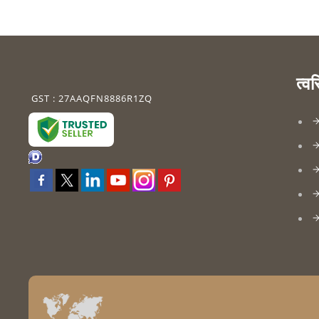
त्व
GST : 27AAQFN8886R1ZQ